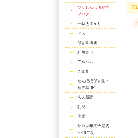
2
つくしんぼ保育園
ブログ
一時あずかり
求人
保育園概要
利用案内
アルバム
ご意見
たんぽぽ保育園・
福寿草HP
法人新聞
乳児
幼児
サロン年間予定表
2026年度