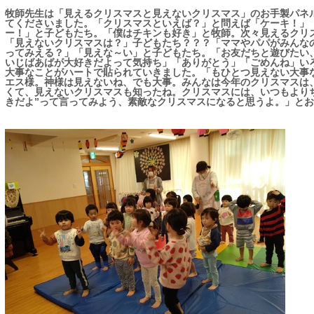
牧師先生は「見えるクリスマスと見えないクリスマス」のお手製パネ
てくださいました。「クリスマスといえば？」と問えば「ケーキ！」
ー！」と子どもたち。「僕はチキンも好き」と牧師。次々見えるクリ
「見えないクリスマスは？」子どもたち？？？「ママやパパがみんな
ってみえる？」「見えな～い」と子どもたち。「お友だちと遊びたい
いじばあばが大好きだよって気持ち」「ありがとう」「ごめんね」い
大事なことがハートで貼られていきました。「もひとつ見えない大事
エス様。神様は見えないね、でも大事。みんなは今年のクリスマスは
くて、見えないクリスマスも知ったね。クリスマスには、いつもよりち
きだよ”って言ってみよう、素敵なクリスマスになると思うよ。」と