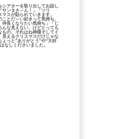
ルシアターを取り出してお話し
「サンタさ～ん！」「ツリ
スマスが貼られていきます。
のことだ～い好きって気持ち、
、仲良くなりたい気持ち」「じ
ろんな見えない、けどとっても
なもの、それはね神様そしてイ
、見えるクリスマスだけじゃな
ょっと”ありがとう“や“大好
おはなしくださいました。