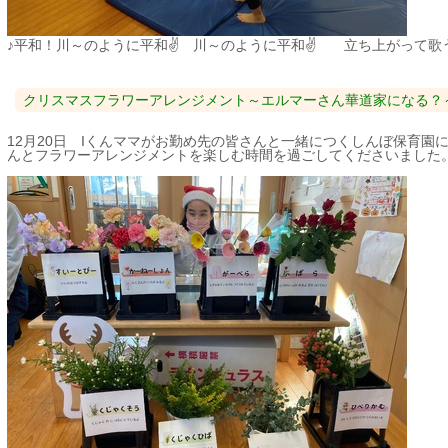
♪平和！川～のように平和✌ 川～のように平和✌ 立ち上がって歌
クリスマスフラワーアレンジメント～エルマーさん華道家になる？
12月20日 Iくんママがお勤め先の皆さんと一緒につくしんぼ保育園
んとフラワーアレンジメントを楽しむ時間を過ごしてくださいました