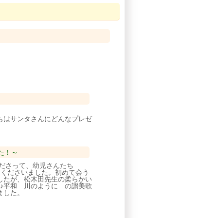
もはサンタさんにどんなプレゼ
た！～
くださって、幼児さんたち
てくださいました。初めて会う
したが、松木田先生の柔らかい
♪平和 川のように の讃美歌
ました。