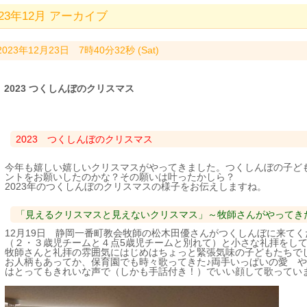
023年12月 アーカイブ
2023年12月23日 7時40分32秒 (Sat)
2023 つくしんぼのクリスマス
2023 つくしんぼのクリスマス
今年も嬉しい嬉しいクリスマスがやってきました。つくしんぼの子ど
ントをお願いしたのかな？その願いは叶ったかしら？
2023年のつくしんぼのクリスマスの様子をお伝えしますね。
「見えるクリスマスと見えないクリスマス」～牧師さんがやってき
12月19日 静岡一番町教会牧師の松木田優さんがつくしんぼに来て
（２・３歳児チームと４点5歳児チームと別れて）と小さな礼拝をし
牧師さんと礼拝の雰囲気にはじめはちょっと緊張気味の子どもたちで
お人柄もあってか、保育園でも時々歌ってきた♪両手いっぱいの愛 や
はとってもきれいな声で（しかも手話付き！）でいい顔して歌ってい