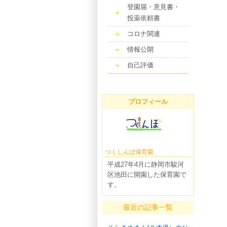
登園届・意見書・
投薬依頼書
コロナ関連
情報公開
自己評価
プロフィール
つくしんぼ保育園
平成27年4月に静岡市駿河
区池田に開園した保育園で
す。
最近の記事一覧