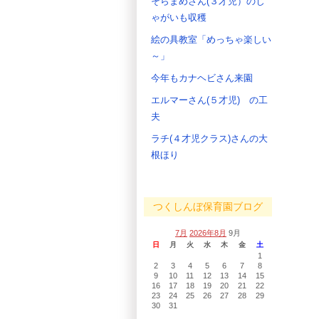
そらまめさん(３才児）のじ
ゃがいも収穫
絵の具教室「めっちゃ楽しい
～」
今年もカナヘビさん来園
エルマーさん(５才児) の工
夫
ラチ(４才児クラス)さんの大
根ほり
つくしんぼ保育園ブログ
7月
2026年8月
9月
日
月
火
水
木
金
土
1
2
3
4
5
6
7
8
9
10
11
12
13
14
15
16
17
18
19
20
21
22
23
24
25
26
27
28
29
30
31