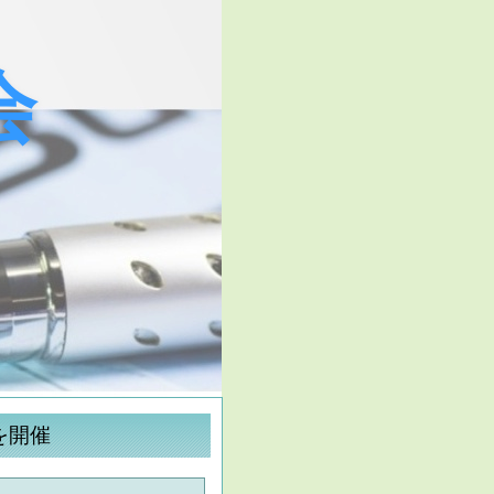
会
を開催