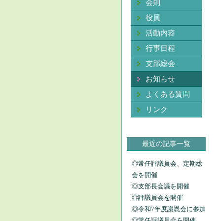
会則
役員
活動内容
行事日程
支部総会
お知らせ
よくある質問
リンク
最近の記事一覧
◎常任評議員会、定期総
会を開催
◎支部長会議を開催
◎評議員会を開催
◎令和7年度謝恩会に参加
◎常任評議員会を開催