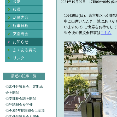
会則
2024年10月20日 17時00分00秒 (Sun
役員
10月20日(日)、東京地区･茨
活動内容
中ご出席いただき、誠にありが
行事日程
いますので､ご出席をお待ちし
※今後の後援会行事は
こちら
支部総会
お知らせ
よくある質問
リンク
最近の記事一覧
◎常任評議員会、定期総
会を開催
◎支部長会議を開催
◎評議員会を開催
◎令和7年度謝恩会に参加
◎常任評議員会を開催