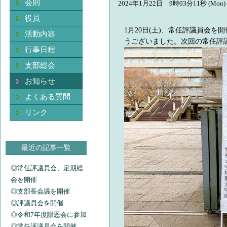
会則
2024年1月22日 9時03分11秒 (Mon)
役員
1月20日(土)、常任評議員会
活動内容
うございました。次回の常任評
行事日程
支部総会
お知らせ
よくある質問
リンク
最近の記事一覧
◎常任評議員会、定期総
会を開催
◎支部長会議を開催
◎評議員会を開催
◎令和7年度謝恩会に参加
◎常任評議員会を開催