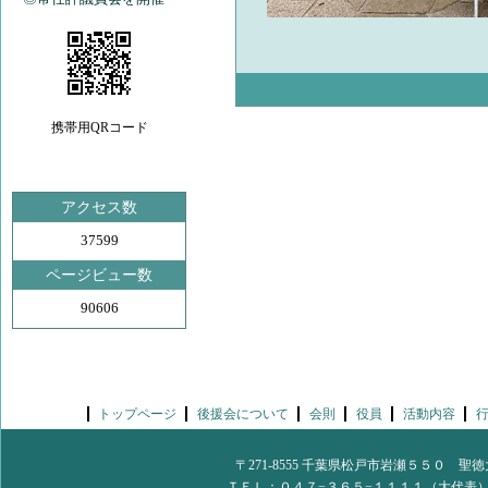
携帯用QRコード
アクセス数
37599
ページビュー数
90606
トップページ
後援会について
会則
役員
活動内容
〒271-8555 千葉県松戸市岩瀬５５０
ＴＥＬ：０４７−３６５−１１１１（大代表