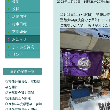
会則
2023年11月19日 16時28分20秒 (Sun
役員
11月18日(土)・19(日)、第
活動内容
聖徳大学後援会では屋外にテン
行事日程
ご来場いただき、ありがとうご
支部総会
お知らせ
よくある質問
リンク
最近の記事一覧
◎常任評議員会、定期総
会を開催
◎支部長会議を開催
◎評議員会を開催
◎令和7年度謝恩会に参加
◎常任評議員会を開催