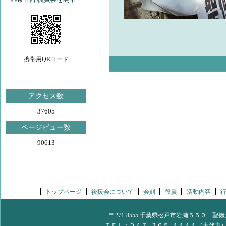
携帯用QRコード
アクセス数
37605
ページビュー数
90613
トップページ
後援会について
会則
役員
活動内容
〒271-8555 千葉県松戸市岩瀬５５０
ＴＥＬ：０４７−３６５−１１１１（大代表