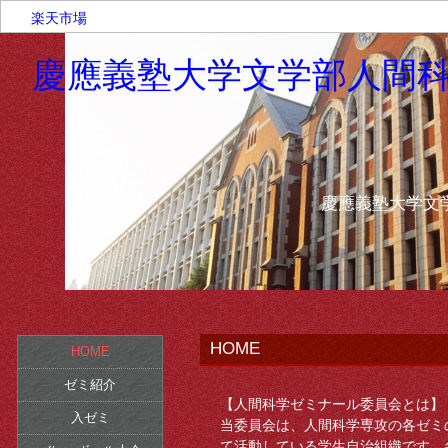
楽天市場
慶應義塾大学文学部人間
慶應義塾大学文
HOME
HOME
ゼミ紹介
【人間科学ゼミナール委員会とは】
入ゼミ
当委員会は、人間科学専攻の各ゼミ
て活動している学生自治組織です。