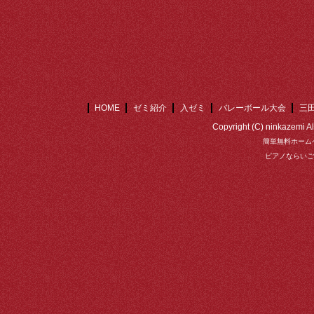
HOME
ゼミ紹介
入ゼミ
バレーボール大会
三
Copyright (C) ninkazemi Al
簡単無料ホーム
ピアノならいご