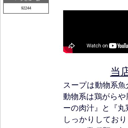
92244
当
スープは動物系魚
動物系は鶏がらや
ーの肉汁』と『丸
しっかりしており