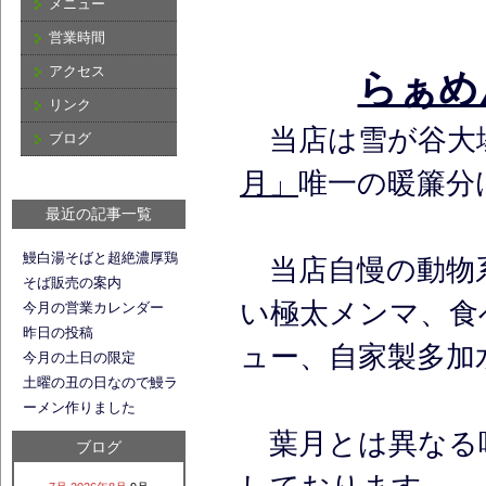
メニュー
営業時間
アクセス
らぁめ
リンク
当店は雪が谷大
ブログ
月」
唯一の暖簾分
最近の記事一覧
鰻白湯そばと超絶濃厚鶏
当店自慢の動物
そば販売の案内
い極太メンマ、食
今月の営業カレンダー
昨日の投稿
ュー、自家製多加
今月の土日の限定
土曜の丑の日なので鰻ラ
ーメン作りました
葉月とは異なる
ブログ