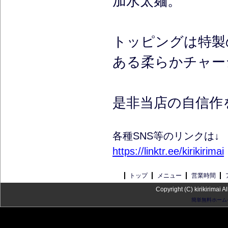
加水太麺。
トッピングは特製
ある柔らかチャー
是非当店の自信作
各種SNS等のリンクは↓
https://linktr.ee/kirikirimai
トップ
メニュー
営業時間
Copyright (C) kirikirimai A
簡単無料ホーム