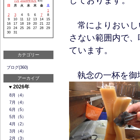
しております。
7月
2026年8月
9月
日
月
火
水
木
金
土
1
2
3
4
5
6
7
8
9
10
11
12
13
14
15
常によりおいし
16
17
18
19
20
21
22
23
24
25
26
27
28
29
30
31
さない範囲内で、
ています。
カテゴリー
ブログ(360)
品川区不動前駅 葉月直系 
執念の一杯を御
アーカイブ
2026年
8月（4）
7月（4）
6月（5）
5月（5）
4月（2）
3月（4）
2月（3）