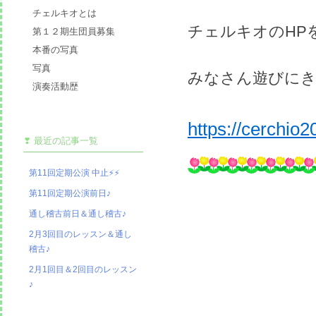
チェルキオとは
チェルキオのHP
第１２期生団員募集
本番の写真
写真
みなさん遊びにき
演奏活動歴
https://cerchi
最近の記事一覧
第11回定期公演 中止⚡⚡
第11回定期公演前日♪
通し稽古前日＆通し稽古♪
2月3回目のレッスン＆通し
稽古♪
2月1回目＆2回目のレッスン
♪