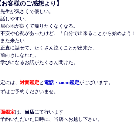
【お客様のご感想より】
・先生が気さくで優しい。
・話しやすい。
・居心地が良くて帰りたくなくなる。
・不安や心配があったけど、「自分で出来ることから始めよう
・また来たい！
・正直に話せて、たくさん泣くことが出来た。
・前向きになれた。
・学びになるお話がたくさん聞けた。
鑑定には、
対面鑑定
と
電話・zoom鑑定
がございます。
まずはご予約くださいませ。
対面鑑定
は、
当店
にて行います。
ご予約いただいた日時に、当店へお越し下さい。