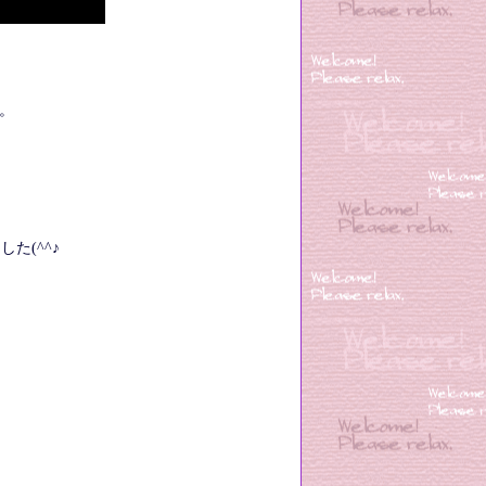
。
た(^^♪