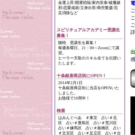
金運上昇/開運招福/家内安泰/破魔破
電
邪/恋愛成就/立身出世/商売繁盛/厄
災消除など
スピリチュアルアカデミー受講生
募集！
随時、受講生を募集！
毎週各曜日、21：00～Zoomにて講
習。
ヒーラー天歌のスキル全てを伝授い
たします。
十条銀座商店街にOPEN！
2014年2月1日
十条銀座商店街に当店をOPENいた
しました。
お陰様で10周年！
検索
はみんぐべあ ＃東京 占い＃北
区 占い＃豊島区 占い＃荒川区
占い＃練馬区 占い＃板橋区 占い
＃文京区 占い＃足立区 占い＃台