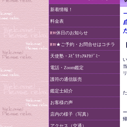
新着情報！
料金表
休日のお知らせ
★ご予約・お問合せはコチラ
天使塾・ｽﾋﾟﾘﾁｭｱﾙｱｶﾃﾞﾐｰ
電話・Zoom鑑定
護符の通信販売
鑑定士紹介
お客様の声
店内の様子（写真）
アクセス（交通）