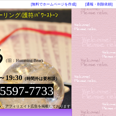
[無料でホームページを作成]
[通報・削除依頼]
グ/護符/ﾊﾟﾜｰｽﾄｰﾝ
あ
（旧：Humming-Bear)
19:30
（時間外は要相談）
5597-7733
んの
アフィリエイト広告を掲載してお
ります
。