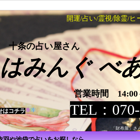
開運/占い/霊視/除霊/ヒーリン
十条の占い屋さん
みんぐ べ
営業時間 14:00～
TEL：070-
せは
コチラ
「財布屋」さ
赤羽や池袋で占いをお探しなら