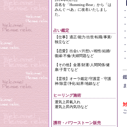
2014年8月1日
店名を「Humming-Bear」から「は
みんぐ べあ」に改名いたしまし
た。
占い鑑定
【仕事】適正/能力/出世/転職/事業/
独立など
【恋愛】出会い/片想い/相性/結婚/
復縁/不倫/夫婦問題など
【その他】金運/財運/人間関係/健
康/子育てなど
【霊視】オーラ鑑定/守護霊・守護
神/除霊/浄化/結界/地鎮など
ヒーリング施術
運気上昇氣入れ
運気上昇内気功など
護符・パワーストーン販売