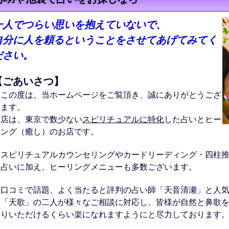
一人でつらい思いを抱えていないで、
自分に人を頼るということをさせてあげてみてく
ださい。
【ごあいさつ】
この度は、当ホームページをご覧頂き、誠にありがとうござ
います。
当店は、東京で数少ない
スピリチュアルに特化
した占いとヒー
リング（癒し）のお店です。
スピリチュアルカウンセリングやカードリーディング・四柱推
た占いに加え、ヒーリングメニューも多数ございます。
口コミで話題、よく当たると評判の占い師「天音清瀬」と人気
ー「天歌」の二人が様々なご相談に対応し、皆様が自然と鼻歌
帰りいただけるくらい楽になれますようにと尽力しております