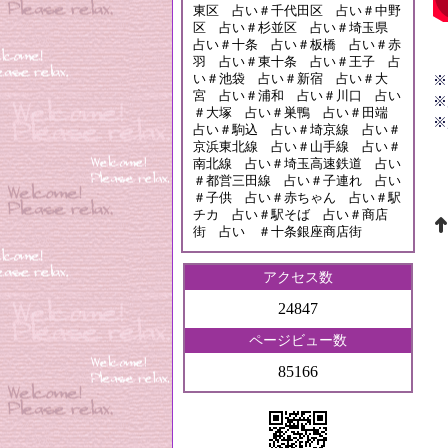
東区 占い＃千代田区 占い＃中野
区 占い＃杉並区 占い＃埼玉県
占い＃十条 占い＃板橋 占い＃赤
羽 占い＃東十条 占い＃王子 占
い＃池袋 占い＃新宿 占い＃大
※
宮 占い＃浦和 占い＃川口 占い
※
＃大塚 占い＃巣鴨 占い＃田端
※
占い＃駒込 占い＃埼京線 占い＃
京浜東北線 占い＃山手線 占い＃
南北線 占い＃埼玉高速鉄道 占い
＃都営三田線 占い＃子連れ 占い
＃子供 占い＃赤ちゃん 占い＃駅
チカ 占い＃駅そば 占い＃商店
街 占い ＃十条銀座商店街
アクセス数
24847
ページビュー数
85166