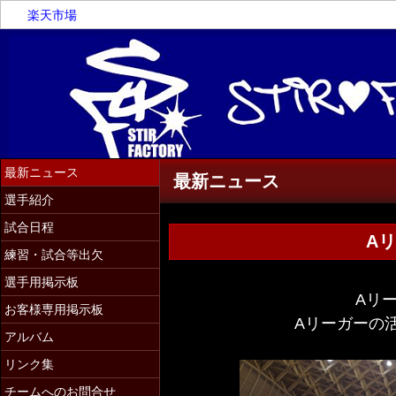
楽天市場
最新ニュース
最新ニュース
選手紹介
試合日程
A
練習・試合等出欠
選手用掲示板
Aリ
お客様専用掲示板
Aリーガーの活
アルバム
リンク集
チームへのお問合せ