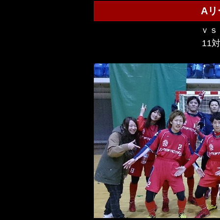
Aリ
ｖｓ
11