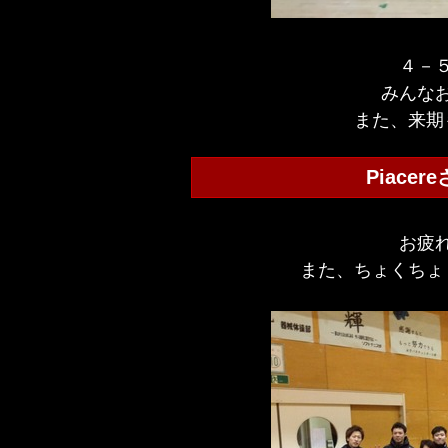
４－
みんな
また、来期
Piace
お疲
また、ちょくちょ