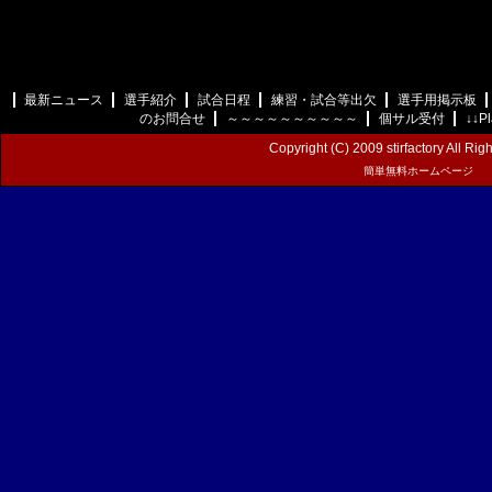
最新ニュース
選手紹介
試合日程
練習・試合等出欠
選手用掲示板
のお問合せ
～～～～～～～～～～
個サル受付
↓↓P
Copyright (C) 2009 stirfactory All Rig
簡単無料ホームページ