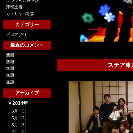
まっつんとさやか
津軽王者
カノサヤin青森
カテゴリー
ブログ(74)
最近のコメント
無題
無題
ステア東
無題
無題
無題
アーカイブ
2014年
6月（3）
5月（2）
3月（3）
2月（2）