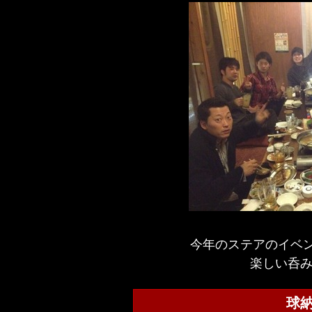
今年のステアのイベ
楽しい呑み会
球