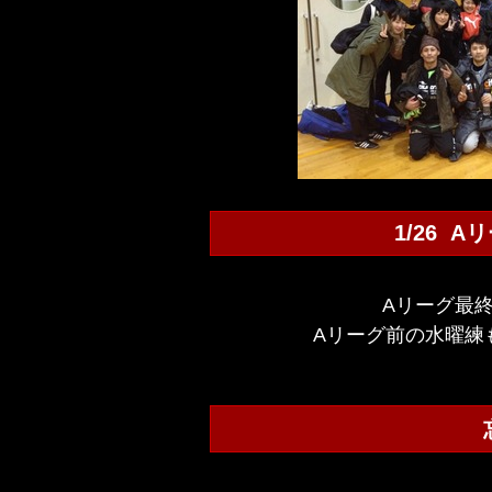
1/26 
Aリーグ最
Aリーグ前の水曜練