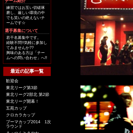
チーム紹介
練習ではお互い切磋琢
磨し、厳しい環境の中
でも笑いの絶えないチ
ームです☆
選手募集について
若干名募集中です。
経験不問!!気軽に参加し
てみませんか??
興味のある方は「チー
ムへの問い合わせ」へ!!
最近の記事一覧
歓迎会
東北リーグ第3節
東北リーグ2部北 第2節
東北リーグ開幕！
五苑カップ
クロカラカップ
プーマカップ2014 1次
ラウンド