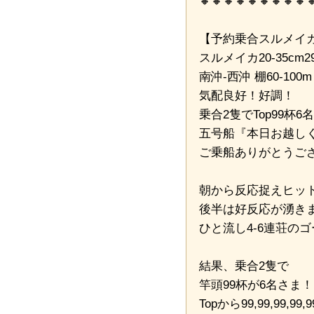
🔸🔸🔸🔸🔸🔸🔸🔸🔸
【予約乗合スルメイカ
スルメイカ20-35cm29
南沖-西沖 棚60-100m
気配良好！好調！
乗合2隻でTop99杯6
五号船『本日お越し
ご乗船ありがとうご
朝から反応捉えヒッ
後半は好反応が湧き
ひと流し4-6連荘の
結果、乗合2隻で
竿頭99杯が6名さま！
Topから99,99,99,99,99,