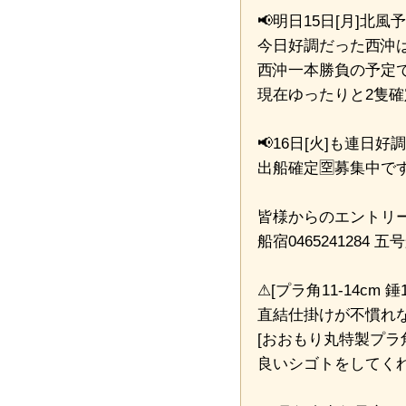
📢明日15日[月]北
今日好調だった西沖
西沖一本勝負の予定
現在ゆったりと2隻確
📢16日[火]も連日好
出船確定🈳募集中で
皆様からのエントリーを
船宿0465241284 五号
⚠[プラ角11-14cm
直結仕掛けが不慣れ
[おおもり丸特製プラ
良いシゴトをしてく