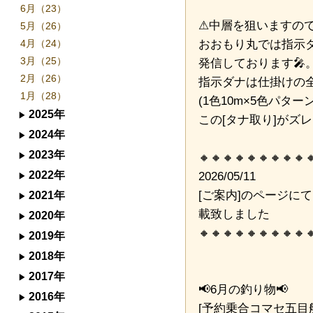
6月（23）
⚠中層を狙いますので
5月（26）
おおもり丸では指示
4月（24）
3月（25）
発信しております🎤
2月（26）
指示ダナは仕掛けの
1月（28）
(1色10m×5色パタ
2025年
この[タナ取り]がズ
2024年
2023年
🔸🔸🔸🔸🔸🔸🔸🔸🔸
2026/05/11
2022年
[ご案内]のページに
2021年
載致しました
2020年
🔸🔸🔸🔸🔸🔸🔸🔸🔸
2019年
2018年
2017年
📢6月の釣り物📢
2016年
[予約乗合コマセ五目船