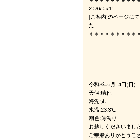
2026/05/11
[ご案内]のページに
た
🔸🔸🔸🔸🔸🔸🔸🔸🔸
令和8年6月14日(日)
天候:晴れ
海況:凪
水温:23,3℃
潮色:薄濁り
お越しくださいまし
ご乗船ありがとうご