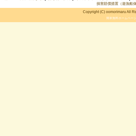
損害賠償措置（遊漁船
Copyright (C) oomorimaru All R
簡単無料ホームペー