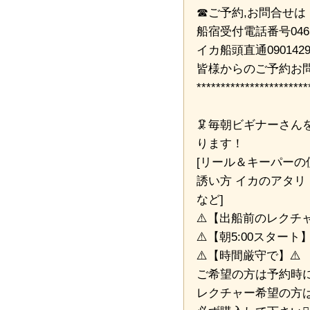
☎ご予約,お問合せは
船宿受付電話番号04652
イカ船頭直通0901429
皆様からのご予約お
***********************
🦑毎朝ビギナーさ
ります！
[リール＆キーパーの
誘い方 イカのアタリ
など]
⚠️【出船前のレクチャ
⚠️【朝5:00スタート】
⚠️【時間厳守で】⚠️
ご希望の方は予約時に
レクチャー希望の方