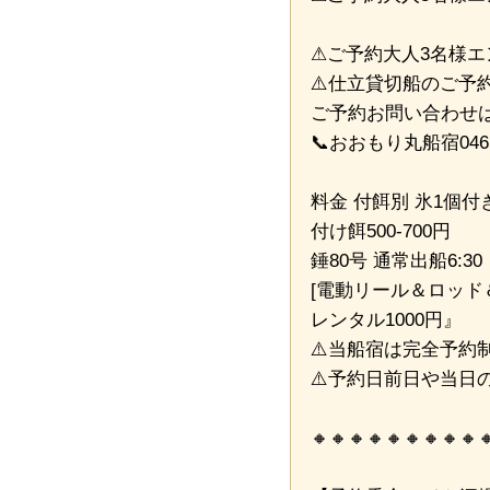
⚠ご予約大人3名様
⚠️仕立貸切船のご予
ご予約お問い合わせ
📞おおもり丸船宿0465
料金 付餌別 氷1個付き
付け餌500-700円
錘80号 通常出船6:30
[電動リール＆ロッド
レンタル1000円』
⚠️当船宿は完全予約
⚠️予約日前日や当日
🔸🔸🔸🔸🔸🔸🔸🔸🔸