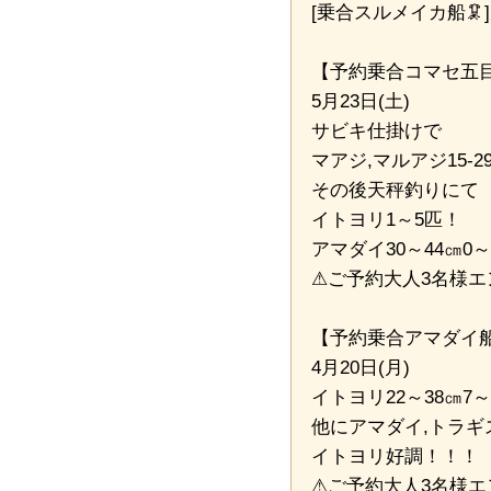
[乗合スルメイカ船🦑
【予約乗合コマセ五目
5月23日(土)
サビキ仕掛けで
マアジ,マルアジ15-29
その後天秤釣りにて
イトヨリ1～5匹！
アマダイ30～44㎝0
⚠ご予約大人3名様
【予約乗合アマダイ船
4月20日(月)
イトヨリ22～38㎝7～
他にアマダイ,トラギ
イトヨリ好調！！！
⚠ご予約大人3名様