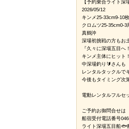
【予約乗合ライト深場
2026/05/12
キンメ25-33cm9-10
クロムツ25-35cm0-3
真鶴沖
深場初挑戦の方もお土
『久々に深場五目へ
キンメ主体にヒット
中深場釣り🔰さんも
レンタルタックルでキ
今後もタイミング次
電動レンタルフルセッ
ご予約お御問合せは
船宿受付電話番号04652
ライト深場五目船🐟船長