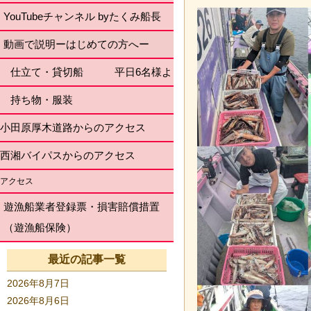
YouTubeチャンネル byたくみ船長
動画で説明ーはじめての方へー
仕立て・貸切船 平日6名様より
持ち物・服装
小田原厚木道路からのアクセス
西湘バイパスからのアクセス
アクセス
遊漁船業者登録票・損害賠償措置
（遊漁船保険）
最近の記事一覧
2026年8月7日
2026年8月6日