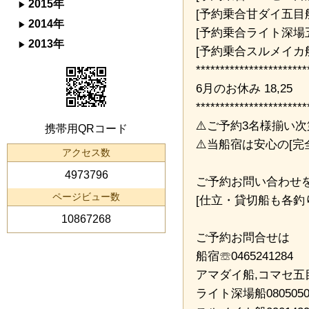
2015年
[予約乗合甘ダイ五目
2014年
[予約乗合ライト深場五
2013年
[予約乗合スルメイカ船
***********************
6月のお休み 18,25
***********************
⚠️ご予約3名様揃い次第 
携帯用QRコード
⚠️当船宿は安心の[完
アクセス数
4973796
ご予約お問い合わせをお
ページビュー数
[仕立・貸切船も各釣
10867268
ご予約お問合せは
船宿☏0465241284
アマダイ船,コマセ五目船
ライト深場船0805050