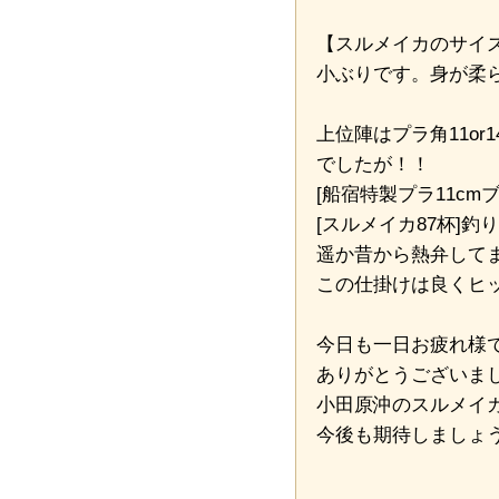
【スルメイカのサイズ
小ぶりです。身が柔
上位陣はプラ角11or
でしたが！！
[船宿特製プラ11cm
[スルメイカ87杯]
遥か昔から熱弁してます
この仕掛けは良くヒッ
今日も一日お疲れ様
ありがとうございま
小田原沖のスルメイ
今後も期待しましょう