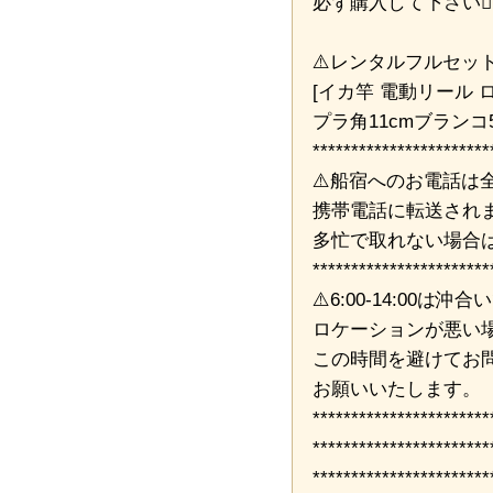
必ず購入して下さい🙇‍♀
⚠️レンタルフルセット
[イカ竿 電動リール 
プラ角11cmブランコ
***********************
⚠️船宿へのお電話は
携帯電話に転送され
多忙で取れない場合
***********************
⚠️6:00-14:00は
ロケーションが悪い
この時間を避けてお
お願いいたします。
***********************
***********************
***********************