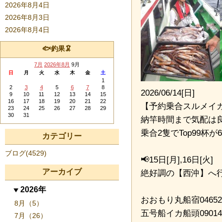
2026年8月4日
2026年8月3日
2026年8月4日
🐟釣果🦑
7月
2026年8月
9月
日
月
火
水
木
金
土
1
2
3
4
5
6
7
8
2026/06/14[日]
9
10
11
12
13
14
15
16
17
18
19
20
21
22
【予約乗合スルメイカ
23
24
25
26
27
28
29
30
31
納竿時間まで気配は
乗合2隻でTop99杯が
カテゴリー
ブログ(4529)
📢15日[月],16日[火]
アーカイブ
絶好調の【西沖】へ
2026年
おおもり丸船宿046524
8月（5）
五号船イカ船頭090142
7月（26）