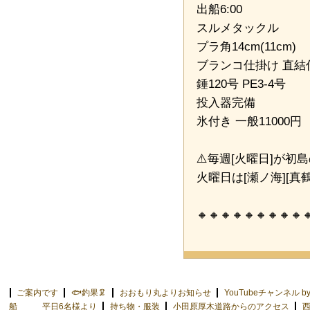
出船6:00
スルメタックル
プラ角14cm(11cm)
ブランコ仕掛け 直結
錘120号 PE3-4号
投入器完備
氷付き 一般11000円
⚠️毎週[火曜日]が
火曜日は[瀬ノ海][真
🔸🔸🔸🔸🔸🔸🔸🔸🔸
ご案内です
🐟釣果🦑
おおもり丸よりお知らせ
YouTubeチャンネル 
船 平日6名様より
持ち物・服装
小田原厚木道路からのアクセス