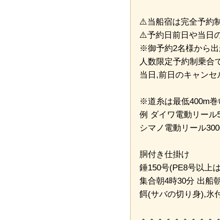
⚠️当船宿は完全予約
⚠️予約日前日や当日
※御予約2名様から出
人数限定予約制乗合
当日,前日のキャンセ
※道糸は最低400m
例 ダイワ電動リール5
シマノ電動リール300
胴付き仕掛け
錘150号(PE8号以上
集合朝4時30分 出船朝
餌(サバの切り身),氷付