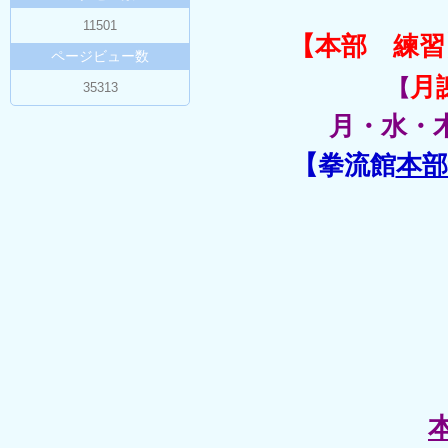
11501
【本部 練習
ページビュー数
月
【
35313
月・水・
【拳流館
本部