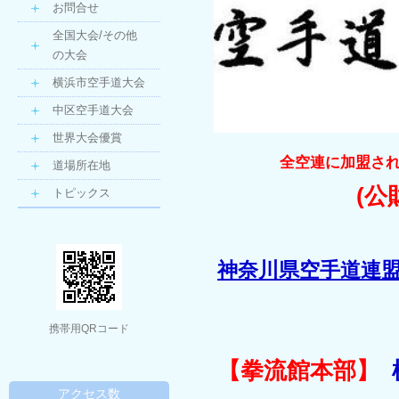
お問合せ
全国大会/その他
の大会
横浜市空手道大会
中区空手道大会
世界大会優賞
全空連に加盟さ
道場所在地
(公
トピックス
神奈川県空手道
携帯用QRコード
【拳流館本部】
アクセス数