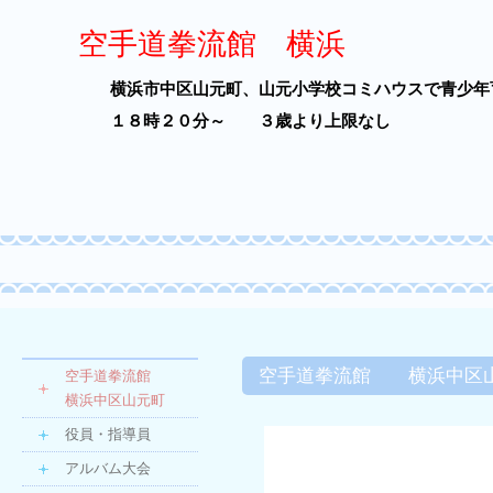
空手道拳流館 横浜
横浜市中区山元町、山元小学校コミハウスで青少年
１８時２０分～ ３歳より上限なし
空手道拳流館 横浜中区
空手道拳流館
横浜中区山元町
役員・指導員
アルバム大会