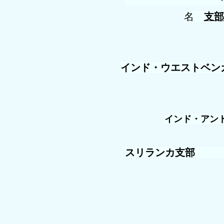
名
支部
インド・ウエスト
インド・アン
スリランカ支部
生