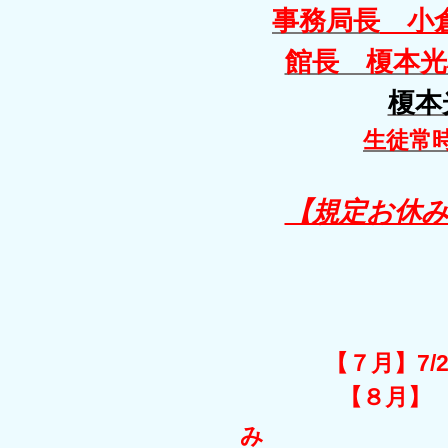
事務局長
館長 榎本光
榎本光
生徒常
【規定お休み
【７月】7/
【８月】 8