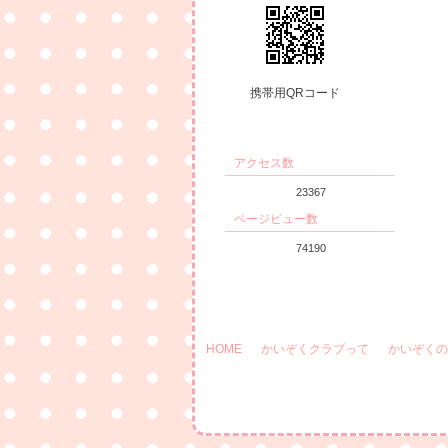
携帯用QRコード
アクセス数
23367
ページビュー数
74190
HOME
かいぞくクラブって
かいぞくの