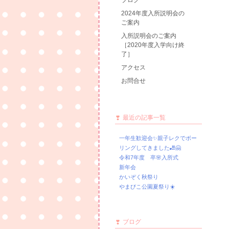
ブログ
2024年度入所説明会の
ご案内
入所説明会のご案内
［2020年度入学向け終
了］
アクセス
お問合せ
最近の記事一覧
一年生歓迎会✨親子レクでボー
リングしてきました🎳🤗
令和7年度 卒🌸入所式
新年会
かいぞく秋祭り
やまびこ公園夏祭り☀️
ブログ