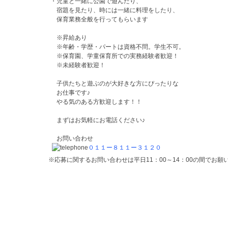
・児童と一緒に公園で遊んだり、
宿題を見たり、時には一緒に料理をしたり、
保育業務全般を行ってもらいます
※昇給あり
※年齢・学歴・パートは資格不問。学生不可。
※保育園、学童保育所での実務経験者歓迎！
※未経験者歓迎！
子供たちと遊ぶのが大好きな方にぴったりな
お仕事です♪
やる気のある方歓迎します！！
まずはお気軽にお電話ください♪
お問い合わせ
０１１ー８１１ー３１２０
※応募に関するお問い合わせは平日11：00～14：00の間でお願いしま