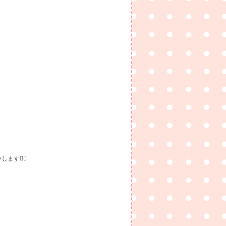
す🙇‍♀️