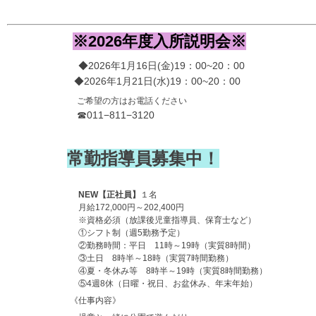
※2026年度入所説明会※
◆2026年1月16日(金)19：00~20：00
◆2026年1月21日(水)19：00~20：00
ご希望の方はお電話ください
☎︎011−811−3120
常勤指導員募集中！
NEW【正社員】
１名
月給172,000円～202,400円
※資格必須（放課後児童指導員、保育士など）
①シフト制（週5勤務予定）
② 勤務時間：平日 11時～19時（実質8時間）
③土日 8時半～18時（実質7時間勤務）
④夏・冬休み等 8時半～19時（実質8時間勤務）
⑤ 4週8休（日曜・祝日、お盆休み、年末年始）
《仕事内容》