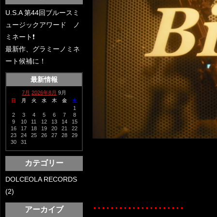
U.S.A 第44回ブルースミ
ュージックアワード ノ
ミネート❗️
最新作、グラミーノミネ
ート候補に！
最新情報
7月
2026年8月
9月
日
月
火
水
木
金
土
1
2
3
4
5
6
7
8
9
10
11
12
13
14
15
16
17
18
19
20
21
22
23
24
25
26
27
28
29
30
31
カテゴリー
DOLCEOLA RECORDS
(2)
.....................
アーカイブ