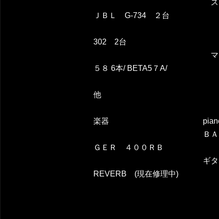
スピーカー ＥＶ
ＪＢＬ G-734 ２台
ＢＯＳＥ
302 2台
マイ
５８
6本/
BETA5７A/
BETA
他
楽器 piano
ＢＡＳＳ ＡＭＰ 
ＧＥＲ ４００ＲＢ
ギターア
REVERB (現在修理中)