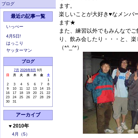
ブログ
ます。
楽しいことが大好き♥なメンバ
最近の記事一覧
ます★
いっぺー
また、練習以外でもみんなでご
4月5日!
り、飲み会したり・・・と、楽
はっこり
（*^_^*）
ヤッターマン
ブログ
7月
2026年8月
9月
日
月
火
水
木
金
土
1
2
3
4
5
6
7
8
9
10
11
12
13
14
15
16
17
18
19
20
21
22
23
24
25
26
27
28
29
30
31
アーカイブ
2010年
4月（5）