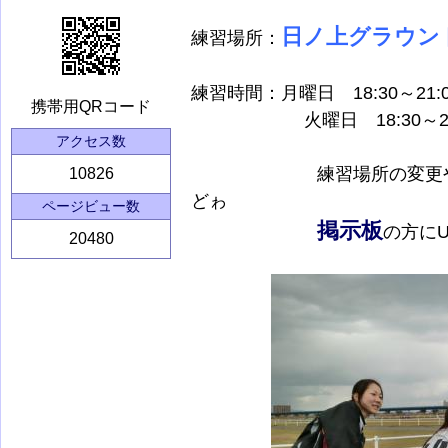
日ノ上グラウン
練習場所：
練習時間：月曜日 18:30～21:0
携帯用QRコード
火曜日 18:30～21:
アクセス数
練習場所の変更やイベン
10826
どゎ
ページビュー数
掲示板
の方に
20480