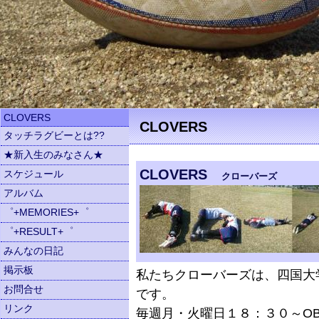
CLOVERS
CLOVERS
タッチラグビーとは??
★新入生のみなさん★
CLOVERS
スケジュール
クローバーズ
アルバム
゜+MEMORIES+゜
゜+RESULT+゜
みんなの日記
掲示板
私たちクローバーズは、四国大
お問合せ
です。
リンク
毎週月・火曜日１８：３０～O